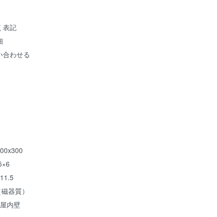
く表記
細
い合わせる
0x300
5×6
1.5
（磁器質）
／屋内壁