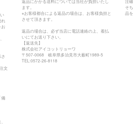
返品にかかる送料については当社が負担いたし
注
ます。
そ
※お客様都合による返品の場合は、お客様負担と
品
入い
させて頂きます。
恐れ
をお
返品の場合は、必ず当店に電話連絡の上、着払
いにてお送り下さい。
も、
【返送先】
株式会社アイコットリョーワ
〒507-0068 岐阜県多治見市大薮町1989-5
示さ
TEL:0572-26-8118
注文
「備
は、