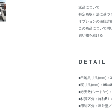
返品について
特定商取引法に基づ
オプションの値段詳
この商品について問
買い物を続ける
DETAIL
■目地共寸法(mm)：30
■実寸法(mm)：95×4
■必要数(シート/㎡)：1
■材質区分：施釉B1
■用途区分：屋外壁