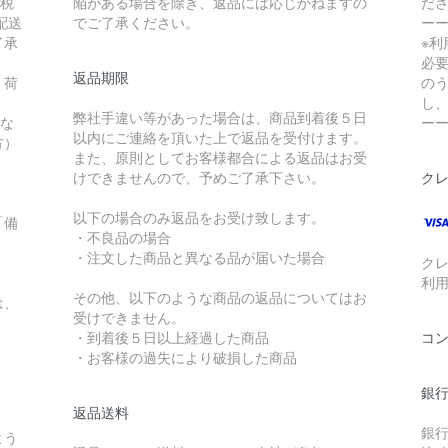
（税
陥がある場合を除き、返品には応じかねますの
だ
配送
でご了承ください。
ー
了承
※
必
返品期限
。荷
の
し
弊社手違い等があった場合は、商品到着後５日
れな
ー
以内にご連絡を頂いた上で返品を受付けます。
方）
また、原則としてお客様都合による返品はお受
。
けできませんので、予めご了承下さい。
ク
以下の場合のみ返品をお受け致します。
「備
・不良品の場合
・注文した商品と異なる品が届いた場合
ク
利
その他、以下のような商品の返品についてはお
は、
受けできません。
・到着後５日以上経過した商品
コ
・お客様の過失により破損した商品
銀
返品送料
銀
よう