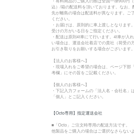
・有料商品のご購入の際は全国一律900円
込）/箱の配送料を頂いております。なお、
先が離島の場合は配送料が異なります。ご
ください。
・お届けは、原則的に車上渡しとなります
受けの方がいる日をご指定ください。
・配送は原則4t車にて行います。4t車が入
い場合は、運送会社着店での貴社（荷受の
お引き取りをお願いする場合がございます
【法人のお客様へ】
・現場入れをご希望の場合は、ページ下部
考欄」にその旨をご記載ください。
【個人のお客様へ】
・下記入力フォームの「法人名・会社名」
「個人」とご記入ください。
【Octo専用】指定運送会社
■「Octo」ご注文時専用の配送方法です。
他製品をご購入の場合はご選択なさらない