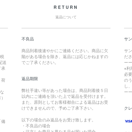
RETURN
返品について
不良品
サ
商品到着後速やかにご連絡ください。商品に欠
サ
（税
陥がある場合を除き、返品には応じかねますの
だ
配送
でご了承ください。
ー
了承
※
必
返品期限
。荷
の
し
弊社手違い等があった場合は、商品到着後５日
れな
ー
以内にご連絡を頂いた上で返品を受付けます。
方）
また、原則としてお客様都合による返品はお受
。
けできませんので、予めご了承下さい。
ク
以下の場合のみ返品をお受け致します。
「備
・不良品の場合
・注文した商品と異なる品が届いた場合