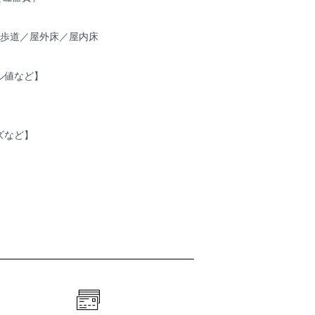
・歩道／屋外床／屋内床
ル値など】
ズなど】