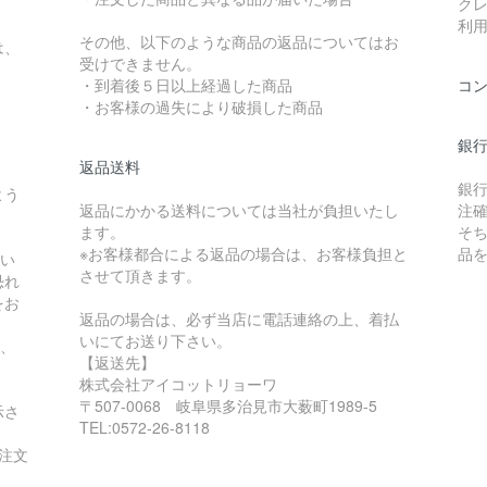
ク
利
その他、以下のような商品の返品についてはお
は、
受けできません。
・到着後５日以上経過した商品
コ
・お客様の過失により破損した商品
銀
返品送料
銀
よう
返品にかかる送料については当社が負担いたし
注
ます。
そ
※お客様都合による返品の場合は、お客様負担と
品
入い
させて頂きます。
恐れ
をお
返品の場合は、必ず当店に電話連絡の上、着払
いにてお送り下さい。
も、
【返送先】
株式会社アイコットリョーワ
〒507-0068 岐阜県多治見市大薮町1989-5
示さ
TEL:0572-26-8118
注文