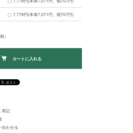
7,778円(本体7,071円、税707円)
7,778円(本体7,071円、税707円)
／箱）
カートに入れる
く表記
細
い合わせる