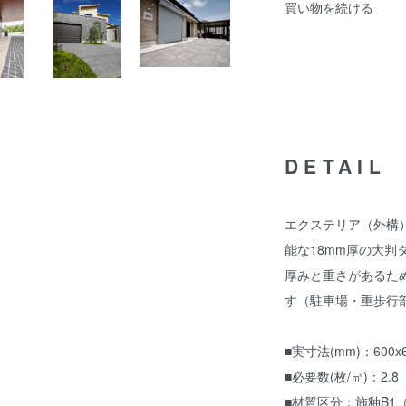
買い物を続ける
DETAIL
エクステリア（外構
能な18mm厚の大判
厚みと重さがあるため
す（駐車場・重歩行
■実寸法(mm)：600x6
■必要数(枚/㎡)：2.8
■材質区分：施釉B1