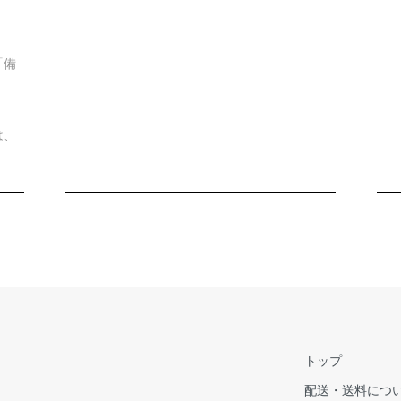
「備
は、
トップ
配送・送料につ