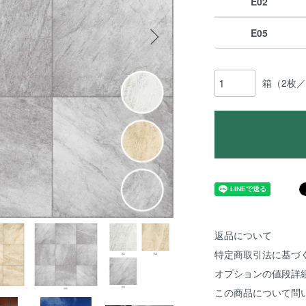
E02
E05
箱（2枚
返品について
特定商取引法に基づ
オプションの値段詳
この商品について問