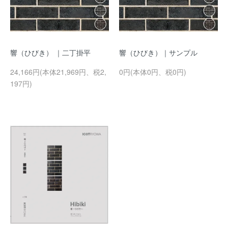
響（ひびき） ｜二丁掛平
響（ひびき）｜サンプル
24,166円(本体21,969円、税2,
0円(本体0円、税0円)
197円)