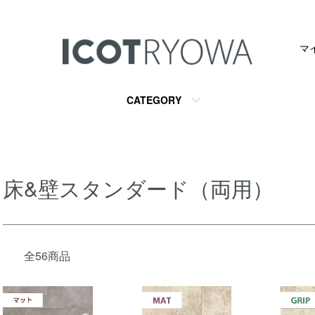
マ
CATEGORY
床&壁スタンダード（両用）
全56商品