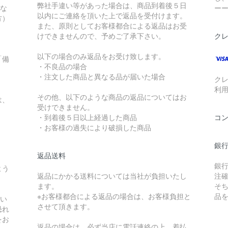
弊社手違い等があった場合は、商品到着後５日
れな
ー
以内にご連絡を頂いた上で返品を受付けます。
方）
また、原則としてお客様都合による返品はお受
。
けできませんので、予めご了承下さい。
ク
以下の場合のみ返品をお受け致します。
「備
・不良品の場合
・注文した商品と異なる品が届いた場合
ク
利
その他、以下のような商品の返品についてはお
は、
受けできません。
・到着後５日以上経過した商品
コ
・お客様の過失により破損した商品
銀
返品送料
銀
よう
返品にかかる送料については当社が負担いたし
注
ます。
そ
※お客様都合による返品の場合は、お客様負担と
品
入い
させて頂きます。
恐れ
をお
返品の場合は、必ず当店に電話連絡の上、着払