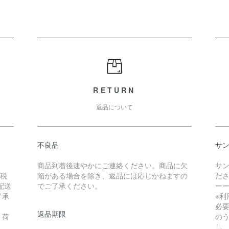
RETURN
返品について
不良品
サ
商品到着後速やかにご連絡ください。商品に欠
サ
（税
陥がある場合を除き、返品には応じかねますの
だ
配送
でご了承ください。
ー
了承
※
必
返品期限
。荷
の
し